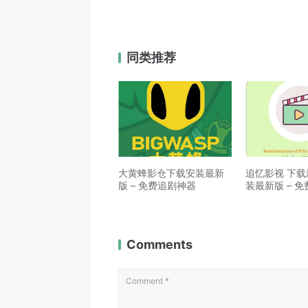
同类推荐
大黄蜂影仓下载安装最新
追忆影视 下
版 – 免费追剧神器
装最新版 – 
Comments