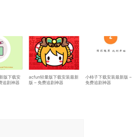
载新版下载安
acfun轻量版下载安装最新
小柿子下载安装最新版 –
免费追剧神器
版 – 免费追剧神器
免费追剧神器