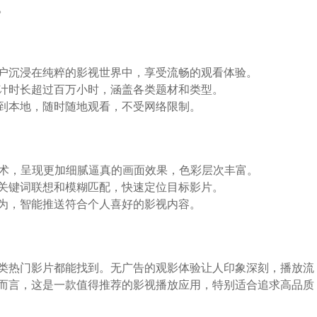
。
户沉浸在纯粹的影视世界中，享受流畅的观看体验。
计时长超过百万小时，涵盖各类题材和类型。
到本地，随时随地观看，不受网络限制。
术，呈现更加细腻逼真的画面效果，色彩层次丰富。
关键词联想和模糊匹配，快速定位目标影片。
为，智能推送符合个人喜好的影视内容。
类热门影片都能找到。无广告的观影体验让人印象深刻，播放流
而言，这是一款值得推荐的影视播放应用，特别适合追求高品质