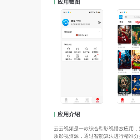
应用截图
应用介绍
云云视频是一款综合型影视播放应用，
质影视资源，通过智能算法进行精准分