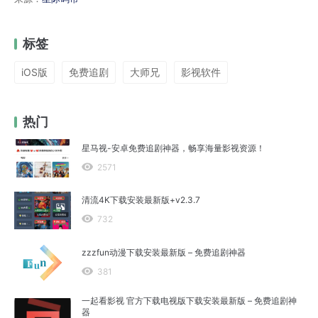
标签
iOS版
免费追剧
大师兄
影视软件
热门
星马视-安卓免费追剧神器，畅享海量影视资源！
2571
清流4K下载安装最新版+v2.3.7
732
zzzfun动漫下载安装最新版 – 免费追剧神器
381
一起看影视 官方下载电视版下载安装最新版 – 免费追剧神
器