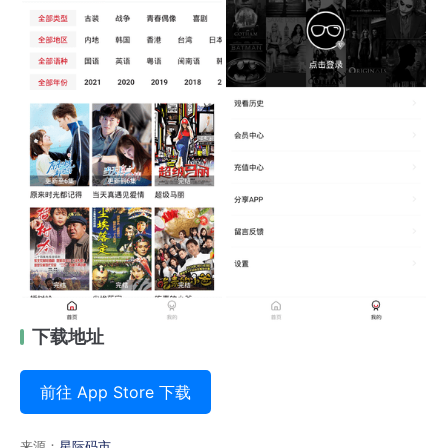
下载地址
前往 App Store 下载
来源：
星际码市