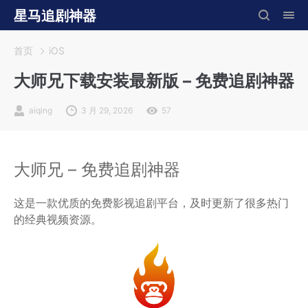
星马追剧神器
首页
iOS
大师兄下载安装最新版 – 免费追剧神器
aiqing
3 月 29, 2026
57
大师兄 – 免费追剧神器
这是一款优质的免费影视追剧平台，及时更新了很多热门
的经典视频资源。