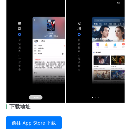
下载地址
前往 App Store 下载