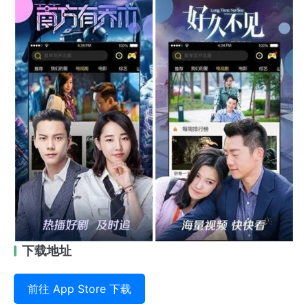
下载地址
前往 App Store 下载