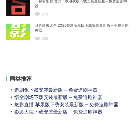
一起看影视 官方下载电视版下载安装最新版 – 免费追剧神
器
379
月亮影视大全 2026最新安卓版下载安装最新版 – 免费追剧
神器
328
同类推荐
追剧兔下载安装最新版 – 免费追剧神器
悟空剧场下载安装最新版 – 免费追剧神器
魅影直播 苹果版下载安装最新版 – 免费追剧神器
影迷大院下载安装最新版 – 免费追剧神器