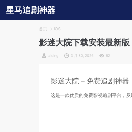
星马追剧神器
首页
iOS
影迷大院下载安装最新版 
aiqing
3 月 30, 2026
62
影迷大院 – 免费追剧神器
这是一款优质的免费影视追剧平台，及