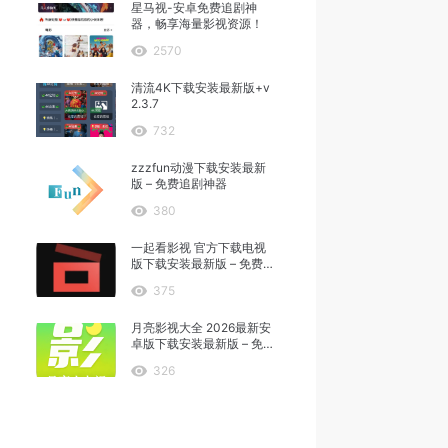
星马视-安卓免费追剧神
器，畅享海量影视资源！
2570
清流4K下载安装最新版+v
2.3.7
732
zzzfun动漫下载安装最新
版 – 免费追剧神器
380
一起看影视 官方下载电视
版下载安装最新版 – 免费追
剧神器
375
月亮影视大全 2026最新安
卓版下载安装最新版 – 免费
追剧神器
326