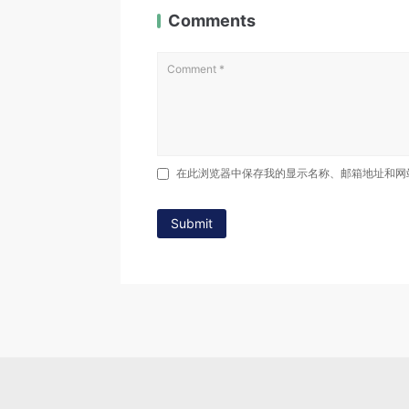
Comments
在此浏览器中保存我的显示名称、邮箱地址和网
Submit