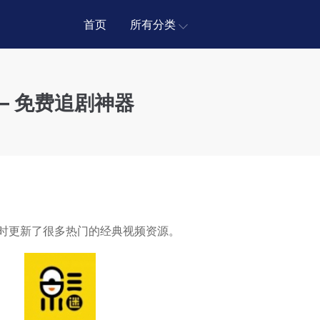
首页
所有分类
– 免费追剧神器
时更新了很多热门的经典视频资源。