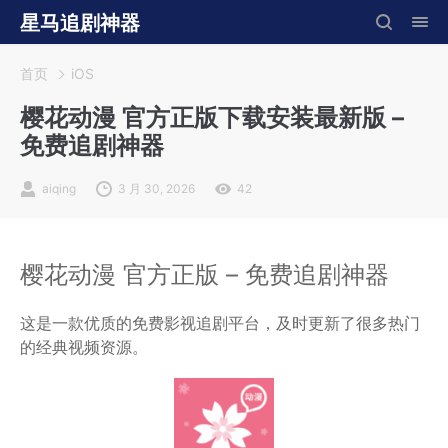
星马追剧神器
首页
iOS
樱花动漫 官方正版下载安装最新版 –
免费追剧神器
aiqing
3 月 30, 2026
42
樱花动漫 官方正版 – 免费追剧神器
这是一款优质的免费影视追剧平台，及时更新了很多热门
的经典视频资源。