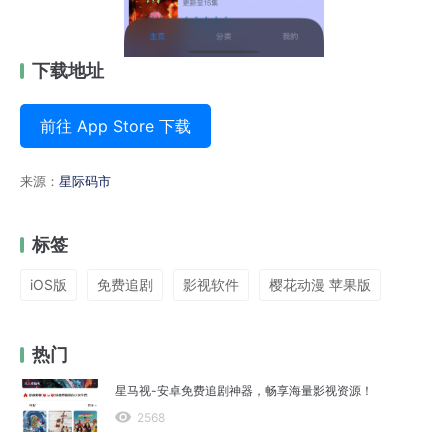
下载地址
前往 App Store 下载
来源：
星际码市
标签
iOS版
免费追剧
影视软件
樱花动漫 苹果版
热门
星马视-安卓免费追剧神器，畅享海量影视资源！
2568