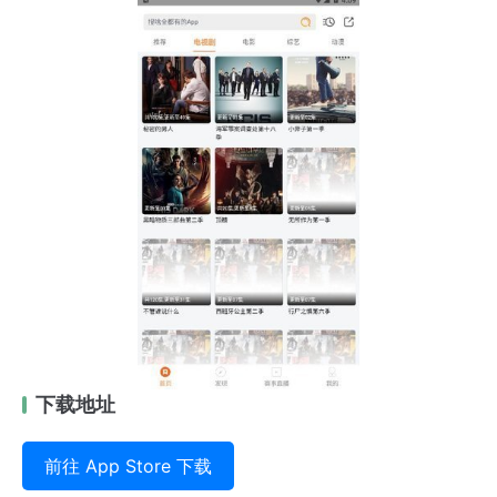
下载地址
前往 App Store 下载