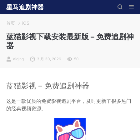
星马追剧神器
首页
iOS
蓝猫影视下载安装最新版 – 免费追剧神
器
aiqing
3 月 30, 2026
50
蓝猫影视 – 免费追剧神器
这是一款优质的免费影视追剧平台，及时更新了很多热门
的经典视频资源。