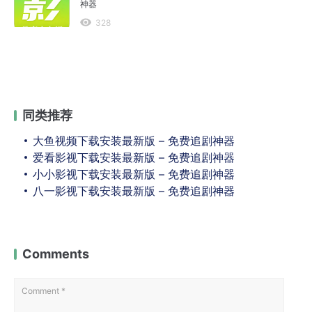
神器
328
同类推荐
大鱼视频下载安装最新版 – 免费追剧神器
爱看影视下载安装最新版 – 免费追剧神器
小小影视下载安装最新版 – 免费追剧神器
八一影视下载安装最新版 – 免费追剧神器
Comments