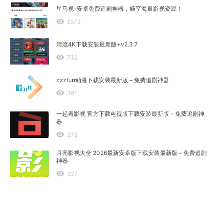
星马视-安卓免费追剧神器，畅享海量影视资源！
2572
清流4K下载安装最新版+v2.3.7
732
zzzfun动漫下载安装最新版 – 免费追剧神器
381
一起看影视 官方下载电视版下载安装最新版 – 免费追剧神
器
378
月亮影视大全 2026最新安卓版下载安装最新版 – 免费追剧
神器
327