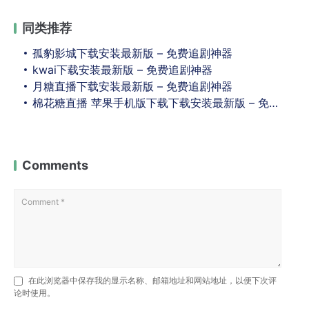
同类推荐
孤豹影城下载安装最新版 – 免费追剧神器
kwai下载安装最新版 – 免费追剧神器
月糖直播下载安装最新版 – 免费追剧神器
棉花糖直播 苹果手机版下载下载安装最新版 – 免费追剧神器
Comments
在此浏览器中保存我的显示名称、邮箱地址和网站地址，以便下次评
论时使用。