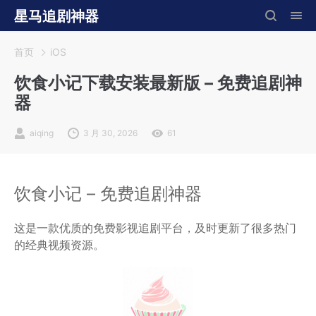
星马追剧神器
首页
iOS
饮食小记下载安装最新版 – 免费追剧神
器
aiqing
3 月 30, 2026
61
饮食小记 – 免费追剧神器
这是一款优质的免费影视追剧平台，及时更新了很多热门
的经典视频资源。