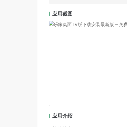
应用截图
应用介绍