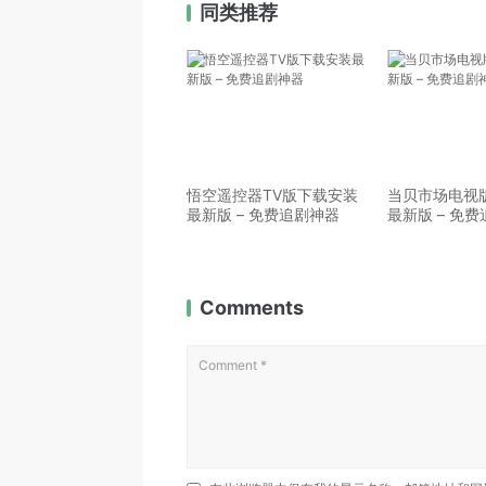
同类推荐
悟空遥控器TV版下载安装
当贝市场电视
最新版 – 免费追剧神器
最新版 – 免
Comments