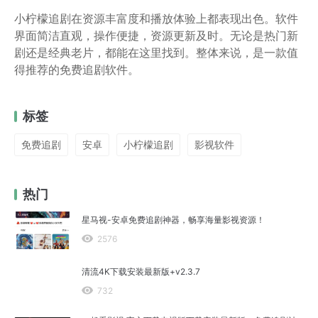
小柠檬追剧在资源丰富度和播放体验上都表现出色。软件
界面简洁直观，操作便捷，资源更新及时。无论是热门新
剧还是经典老片，都能在这里找到。整体来说，是一款值
得推荐的免费追剧软件。
标签
免费追剧
安卓
小柠檬追剧
影视软件
热门
星马视-安卓免费追剧神器，畅享海量影视资源！
2576
清流4K下载安装最新版+v2.3.7
732