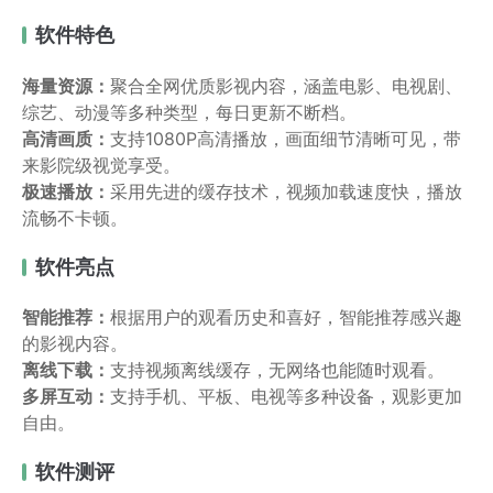
软件特色
海量资源：
聚合全网优质影视内容，涵盖电影、电视剧、
综艺、动漫等多种类型，每日更新不断档。
高清画质：
支持1080P高清播放，画面细节清晰可见，带
来影院级视觉享受。
极速播放：
采用先进的缓存技术，视频加载速度快，播放
流畅不卡顿。
软件亮点
智能推荐：
根据用户的观看历史和喜好，智能推荐感兴趣
的影视内容。
离线下载：
支持视频离线缓存，无网络也能随时观看。
多屏互动：
支持手机、平板、电视等多种设备，观影更加
自由。
软件测评