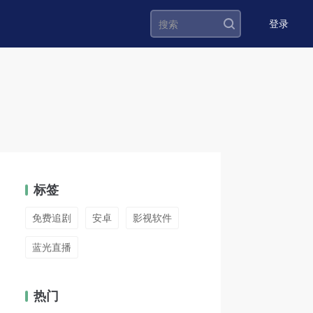
登录
标签
免费追剧
安卓
影视软件
蓝光直播
热门