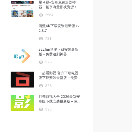
星马视-安卓免费追剧神
器，畅享海量影视资源！
2564
清流4K下载安装最新版+v
2.3.7
731
zzzfun动漫下载安装最新
版 – 免费追剧神器
378
一起看影视 官方下载电视
版下载安装最新版 – 免费追
剧神器
373
月亮影视大全 2026最新安
卓版下载安装最新版 – 免费
艾擎
追剧神器
325