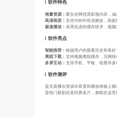
软件特色
海量资源：
聚合全网优质影视内容，涵
高清画质：
支持1080P高清播放，画
极速播放：
采用先进的缓存技术，视频
软件亮点
智能推荐：
根据用户的观看历史和喜好
离线下载：
支持视频离线缓存，无网络
多屏互动：
支持手机、平板、电视等多
软件测评
蓝光直播在资源丰富度和播放体验上都
是热门新剧还是经典老片，都能在这里