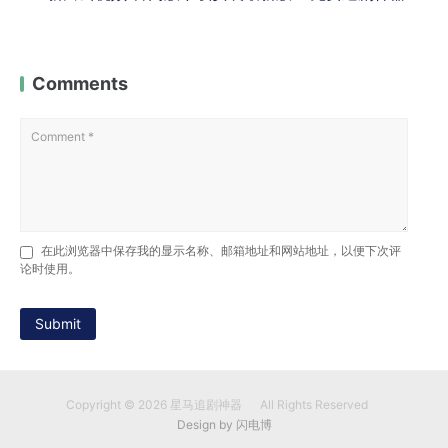
Comments
在此浏览器中保存我的显示名称、邮箱地址和网站地址，以便下次评
论时使用。
Submit
Copyright © 2026
星马追剧神器
All Rights Reserved
Design by
闪电博