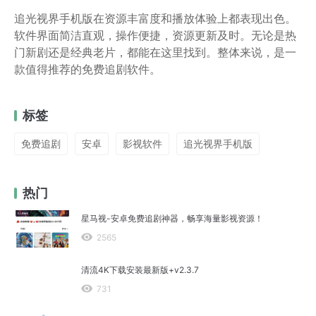
追光视界手机版在资源丰富度和播放体验上都表现出色。
软件界面简洁直观，操作便捷，资源更新及时。无论是热
门新剧还是经典老片，都能在这里找到。整体来说，是一
款值得推荐的免费追剧软件。
标签
免费追剧
安卓
影视软件
追光视界手机版
热门
星马视-安卓免费追剧神器，畅享海量影视资源！
2565
清流4K下载安装最新版+v2.3.7
731