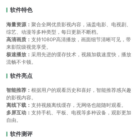
软件特色
海量资源：
聚合全网优质影视内容，涵盖电影、电视剧、
综艺、动漫等多种类型，每日更新不断档。
高清画质：
支持1080P高清播放，画面细节清晰可见，带
来影院级视觉享受。
极速播放：
采用先进的缓存技术，视频加载速度快，播放
流畅不卡顿。
软件亮点
智能推荐：
根据用户的观看历史和喜好，智能推荐感兴趣
的影视内容。
离线下载：
支持视频离线缓存，无网络也能随时观看。
多屏互动：
支持手机、平板、电视等多种设备，观影更加
自由。
软件测评