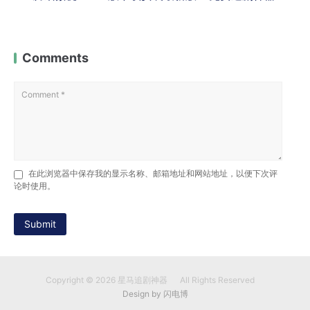
Comments
在此浏览器中保存我的显示名称、邮箱地址和网站地址，以便下次评
论时使用。
Submit
Copyright © 2026
星马追剧神器
All Rights Reserved
Design by
闪电博