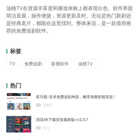
油桃TV在资源丰富度和播放体验上都表现出色。软件界面
简洁直观，操作便捷，资源更新及时。无论是热门新剧还
是经典老片，都能在这里找到。整体来说，是一款值得推
荐的免费追剧软件。
标签
TV
免费追剧
影视软件
油桃TV
热门
星马视-安卓免费追剧神器，畅享海量影视资源！
2562
清流4K下载安装最新版+v2.3.7
731