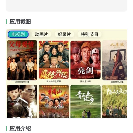
应用截图
应用介绍