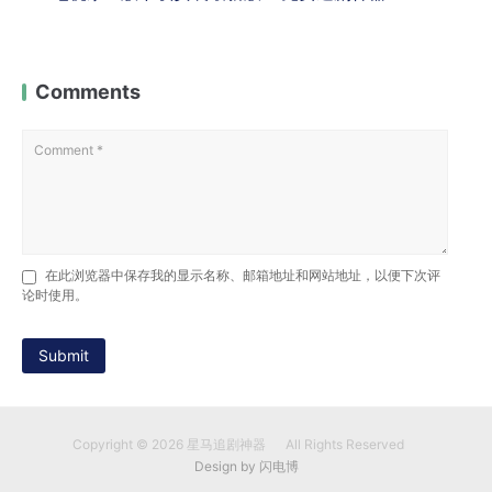
Comments
在此浏览器中保存我的显示名称、邮箱地址和网站地址，以便下次评
论时使用。
Submit
Copyright © 2026
星马追剧神器
All Rights Reserved
Design by
闪电博