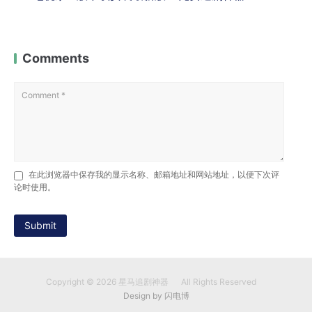
Comments
在此浏览器中保存我的显示名称、邮箱地址和网站地址，以便下次评
论时使用。
Submit
Copyright © 2026
星马追剧神器
All Rights Reserved
Design by
闪电博