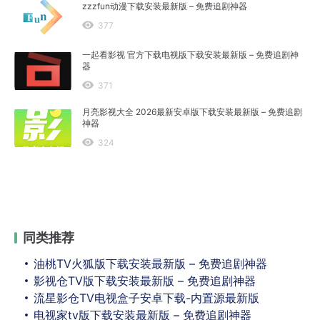
zzzfun动漫下载安装最新版 – 免费追剧神器
377
一起看影视 官方下载电视版下载安装最新版 – 免费追剧神
器
371
月亮影视大全 2026最新安卓版下载安装最新版 – 免费追剧
神器
324
同类推荐
油桃TV火狐版下载安装最新版 – 免费追剧神器
影视仓TV版下载安装最新版 – 免费追剧神器
流星影仓TV电视盒子安卓下载-内置源最新版
电视家tv版下载安装最新版 – 免费追剧神器