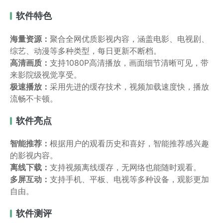
软件特色
海量资源：
聚合全网优质影视内容，涵盖电影、电视剧、
综艺、动漫等多种类型，每日更新不断档。
高清画质：
支持1080P高清播放，画面细节清晰可见，带
来影院级视觉享受。
极速播放：
采用先进的缓存技术，视频加载速度快，播放
流畅不卡顿。
软件亮点
智能推荐：
根据用户的观看历史和喜好，智能推荐感兴趣
的影视内容。
离线下载：
支持视频离线缓存，无网络也能随时观看。
多屏互动：
支持手机、平板、电视等多种设备，观影更加
自由。
软件测评