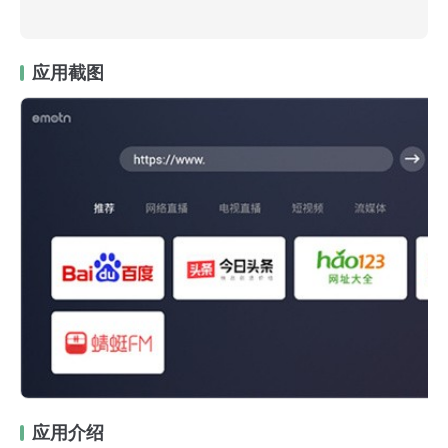
应用截图
应用介绍