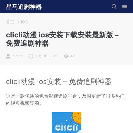
星马追剧神器
首页
iOS
clicli动漫 ios安装下载安装最新版 –
免费追剧神器
aiqing
3 月 30, 2026
42
clicli动漫 ios安装 – 免费追剧神器
这是一款优质的免费影视追剧平台，及时更新了很多热门
的经典视频资源。