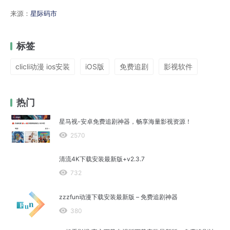
来源：
星际码市
标签
clicli动漫 ios安装
iOS版
免费追剧
影视软件
热门
星马视-安卓免费追剧神器，畅享海量影视资源！
2570
清流4K下载安装最新版+v2.3.7
732
zzzfun动漫下载安装最新版 – 免费追剧神器
380