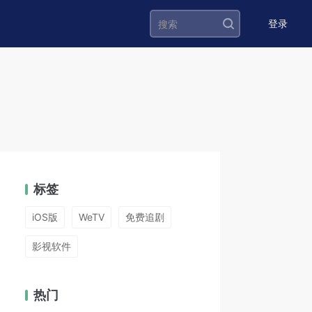
登录
标签
iOS版
WeTV
免费追剧
影视软件
热门