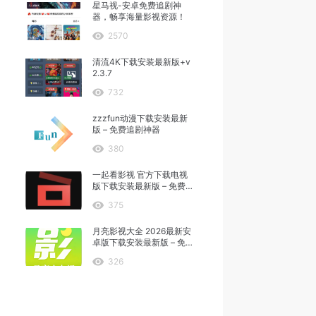
星马视-安卓免费追剧神
器，畅享海量影视资源！
2570
清流4K下载安装最新版+v
2.3.7
732
zzzfun动漫下载安装最新
版 – 免费追剧神器
380
一起看影视 官方下载电视
版下载安装最新版 – 免费追
剧神器
375
月亮影视大全 2026最新安
卓版下载安装最新版 – 免费
追剧神器
326