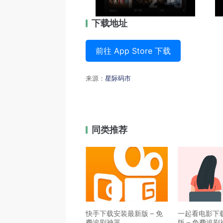
下载地址
前往 App Store 下载
来源：
星际码市
同类推荐
快手下载安装最新版 – 免
一起看电影下
费追剧神器
版 – 免费追剧