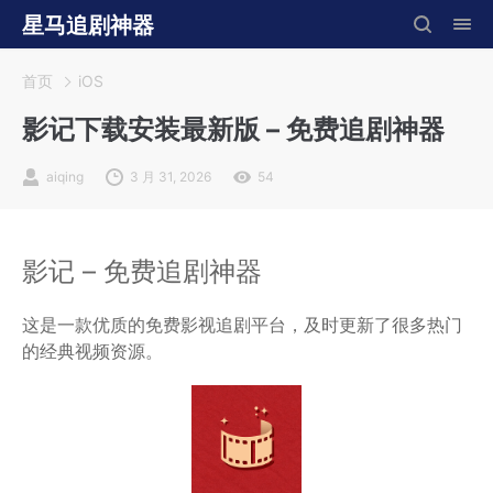
星马追剧神器
首页
iOS
影记下载安装最新版 – 免费追剧神器
aiqing
3 月 31, 2026
54
影记 – 免费追剧神器
这是一款优质的免费影视追剧平台，及时更新了很多热门
的经典视频资源。