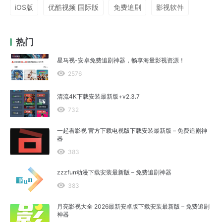
iOS版
优酷视频 国际版
免费追剧
影视软件
热门
星马视-安卓免费追剧神器，畅享海量影视资源！
2576
清流4K下载安装最新版+v2.3.7
732
一起看影视 官方下载电视版下载安装最新版 – 免费追剧神
器
383
zzzfun动漫下载安装最新版 – 免费追剧神器
383
月亮影视大全 2026最新安卓版下载安装最新版 – 免费追剧
神器