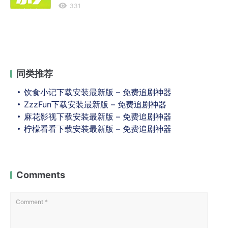
331
同类推荐
饮食小记下载安装最新版 – 免费追剧神器
ZzzFun下载安装最新版 – 免费追剧神器
麻花影视下载安装最新版 – 免费追剧神器
柠檬看看下载安装最新版 – 免费追剧神器
Comments