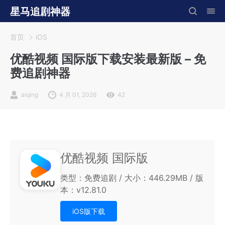
星马追剧神器
首页
iOS
优酷视频 国际版下载安装最新版 – 免
费追剧神器
aiqing
4 月 01, 2026
42
优酷视频 国际版
类型：免费追剧 / 大小：446.29MB / 版
本：v12.81.0
iOS版下载