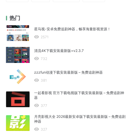
热门
星马视-安卓免费追剧神器，畅享海量影视资源！
2571
清流4K下载安装最新版+v2.3.7
732
zzzfun动漫下载安装最新版 – 免费追剧神器
381
一起看影视 官方下载电视版下载安装最新版 – 免费追剧神
器
377
月亮影视大全 2026最新安卓版下载安装最新版 – 免费追剧
神器
327