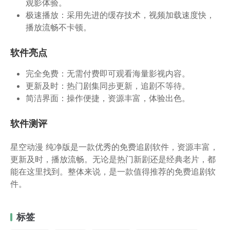
观影体验。
极速播放：采用先进的缓存技术，视频加载速度快，
播放流畅不卡顿。
软件亮点
完全免费：无需付费即可观看海量影视内容。
更新及时：热门剧集同步更新，追剧不等待。
简洁界面：操作便捷，资源丰富，体验出色。
软件测评
星空动漫 纯净版是一款优秀的免费追剧软件，资源丰富，
更新及时，播放流畅。无论是热门新剧还是经典老片，都
能在这里找到。整体来说，是一款值得推荐的免费追剧软
件。
标签