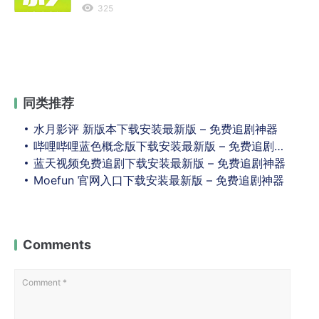
325
同类推荐
水月影评 新版本下载安装最新版 – 免费追剧神器
哔哩哔哩蓝色概念版下载安装最新版 – 免费追剧神器
蓝天视频免费追剧下载安装最新版 – 免费追剧神器
Moefun 官网入口下载安装最新版 – 免费追剧神器
Comments