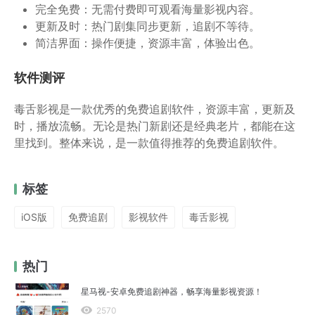
完全免费：无需付费即可观看海量影视内容。
更新及时：热门剧集同步更新，追剧不等待。
简洁界面：操作便捷，资源丰富，体验出色。
软件测评
毒舌影视是一款优秀的免费追剧软件，资源丰富，更新及
时，播放流畅。无论是热门新剧还是经典老片，都能在这
里找到。整体来说，是一款值得推荐的免费追剧软件。
标签
iOS版
免费追剧
影视软件
毒舌影视
热门
星马视-安卓免费追剧神器，畅享海量影视资源！
2570