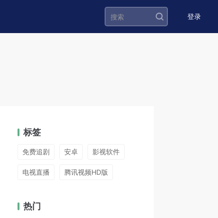
登录
标签
免费追剧
安卓
影视软件
电视直播
腾讯视频HD版
热门