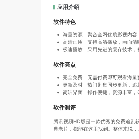
应用介绍
软件特色
海量资源：聚合全网优质影视内容
高清画质：支持高清播放，画面清
极速播放：采用先进的缓存技术，
软件亮点
完全免费：无需付费即可观看海量
更新及时：热门剧集同步更新，追
简洁界面：操作便捷，资源丰富，
软件测评
腾讯视频HD版是一款优秀的免费追剧
典老片，都能在这里找到。整体来说，