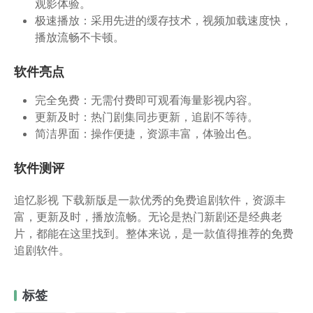
观影体验。
极速播放：采用先进的缓存技术，视频加载速度快，
播放流畅不卡顿。
软件亮点
完全免费：无需付费即可观看海量影视内容。
更新及时：热门剧集同步更新，追剧不等待。
简洁界面：操作便捷，资源丰富，体验出色。
软件测评
追忆影视 下载新版是一款优秀的免费追剧软件，资源丰
富，更新及时，播放流畅。无论是热门新剧还是经典老
片，都能在这里找到。整体来说，是一款值得推荐的免费
追剧软件。
标签