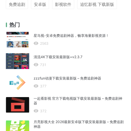
免费追剧
安卓版
影视软件
追忆影视 下载新版
热门
星马视-安卓免费追剧神器，畅享海量影视资源！
2563
清流4K下载安装最新版+v2.3.7
731
zzzfun动漫下载安装最新版 – 免费追剧神器
377
一起看影视 官方下载电视版下载安装最新版 – 免费追剧神
器
372
月亮影视大全 2026最新安卓版下载安装最新版 – 免费追剧
神器