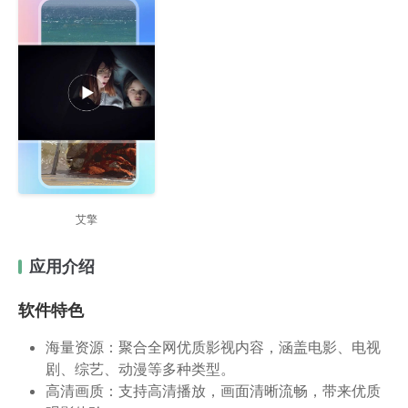
艾擎
应用介绍
软件特色
海量资源：聚合全网优质影视内容，涵盖电影、电视
剧、综艺、动漫等多种类型。
高清画质：支持高清播放，画面清晰流畅，带来优质