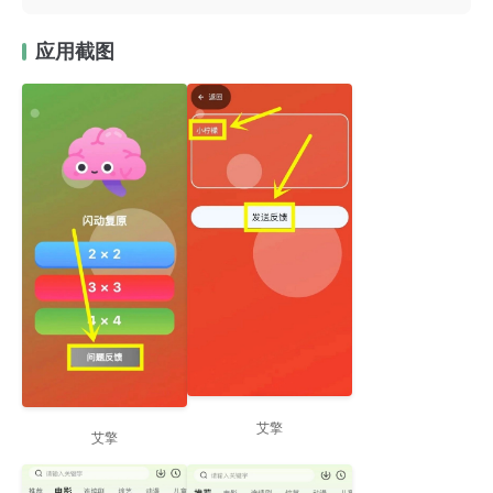
应用截图
艾擎
艾擎