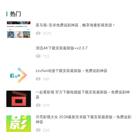
热门
星马视-安卓免费追剧神器，畅享海量影视资源！
2570
清流4K下载安装最新版+v2.3.7
732
zzzfun动漫下载安装最新版 – 免费追剧神器
380
一起看影视 官方下载电视版下载安装最新版 – 免费追剧神
器
376
月亮影视大全 2026最新安卓版下载安装最新版 – 免费追剧
神器
326