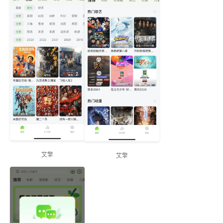
艾擎
艾擎