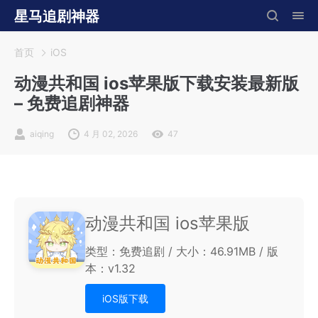
星马追剧神器
首页
iOS
动漫共和国 ios苹果版下载安装最新版
– 免费追剧神器
aiqing
4 月 02, 2026
47
动漫共和国 ios苹果版
类型：免费追剧 / 大小：46.91MB / 版
本：v1.32
iOS版下载