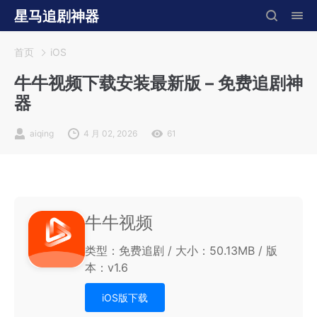
星马追剧神器
首页
iOS
牛牛视频下载安装最新版 – 免费追剧神
器
aiqing
4 月 02, 2026
61
牛牛视频
类型：免费追剧 / 大小：50.13MB / 版
本：v1.6
iOS版下载