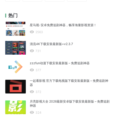
热门
星马视-安卓免费追剧神器，畅享海量影视资源！
2563
清流4K下载安装最新版+v2.3.7
731
zzzfun动漫下载安装最新版 – 免费追剧神器
377
一起看影视 官方下载电视版下载安装最新版 – 免费追剧神
器
372
月亮影视大全 2026最新安卓版下载安装最新版 – 免费追剧
神器
324