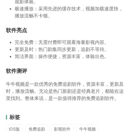
观影体验。
极速播放：采用先进的缓存技术，视频加载速度快，
播放流畅不卡顿。
软件亮点
完全免费：无需付费即可观看海量影视内容。
更新及时：热门剧集同步更新，追剧不等待。
简洁界面：操作便捷，资源丰富，体验出色。
软件测评
牛牛视频是一款优秀的免费追剧软件，资源丰富，更新及
时，播放流畅。无论是热门新剧还是经典老片，都能在这
里找到。整体来说，是一款值得推荐的免费追剧软件。
标签
iOS版
免费追剧
影视软件
牛牛视频