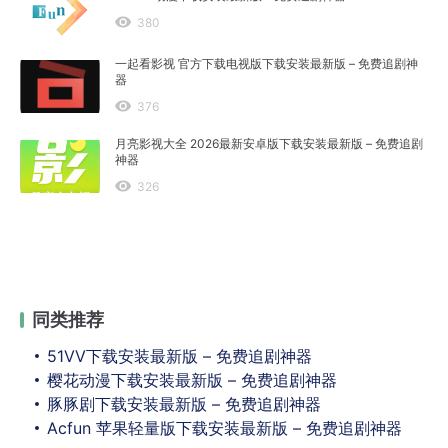
380
一起看影视 官方下载电视版下载安装最新版 – 免费追剧神
器
376
月亮影视大全 2026最新安卓版下载安装最新版 – 免费追剧
神器
326
同类推荐
51VV下载安装最新版 – 免费追剧神器
樱花动漫下载安装最新版 – 免费追剧神器
豚豚剧下载安装最新版 – 免费追剧神器
Acfun 苹果轻量版下载安装最新版 – 免费追剧神器