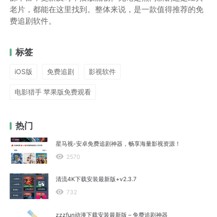
老片，都能在这里找到。整体来说，是一款值得推荐的免
费追剧软件。
标签
iOS版
免费追剧
影视软件
电影猎手 苹果版免费观看
热门
星马视-安卓免费追剧神器，畅享海量影视资源！
2570
清流4K下载安装最新版+v2.3.7
732
zzzfun动漫下载安装最新版 – 免费追剧神器