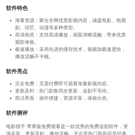
软件特色
海量资源：聚合全网优质影视内容，涵盖电影、电视
剧、综艺、动漫等多种类型。
高清画质：支持高清播放，画面清晰流畅，带来优质
观影体验。
极速播放：采用先进的缓存技术，视频加载速度快，
播放流畅不卡顿。
软件亮点
完全免费：无需付费即可观看海量影视内容。
更新及时：热门剧集同步更新，追剧不等待。
简洁界面：操作便捷，资源丰富，体验出色。
软件测评
电影猎手 苹果版免费观看是一款优秀的免费追剧软件，资
源丰富，更新及时，播放流畅。无论是热门新剧还是经典