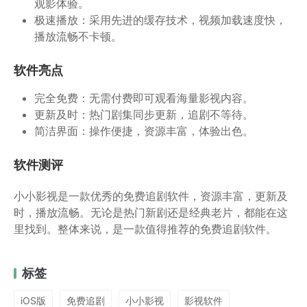
观影体验。
极速播放：采用先进的缓存技术，视频加载速度快，
播放流畅不卡顿。
软件亮点
完全免费：无需付费即可观看海量影视内容。
更新及时：热门剧集同步更新，追剧不等待。
简洁界面：操作便捷，资源丰富，体验出色。
软件测评
小小影视是一款优秀的免费追剧软件，资源丰富，更新及
时，播放流畅。无论是热门新剧还是经典老片，都能在这
里找到。整体来说，是一款值得推荐的免费追剧软件。
标签
iOS版
免费追剧
小小影视
影视软件