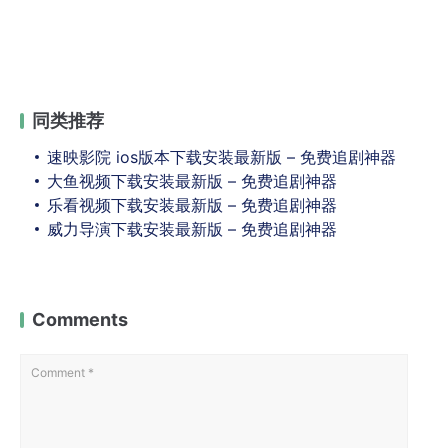
同类推荐
速映影院 ios版本下载安装最新版 – 免费追剧神器
大鱼视频下载安装最新版 – 免费追剧神器
乐看视频下载安装最新版 – 免费追剧神器
威力导演下载安装最新版 – 免费追剧神器
Comments