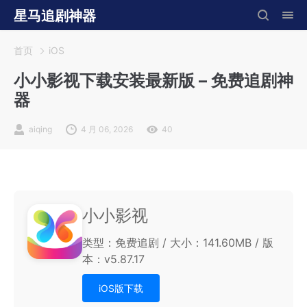
星马追剧神器
首页
iOS
小小影视下载安装最新版 – 免费追剧神
器
aiqing
4 月 06, 2026
40
小小影视
类型：免费追剧 / 大小：141.60MB / 版
本：v5.87.17
iOS版下载