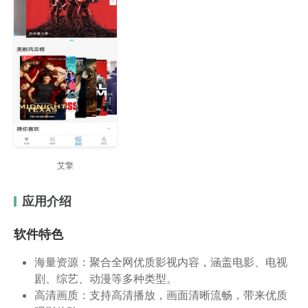
艾擎
应用介绍
软件特色
海量资源：聚合全网优质影视内容，涵盖电影、电视
剧、综艺、动漫等多种类型。
高清画质：支持高清播放，画面清晰流畅，带来优质