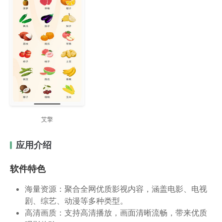
艾擎
应用介绍
软件特色
海量资源：聚合全网优质影视内容，涵盖电影、电视
剧、综艺、动漫等多种类型。
高清画质：支持高清播放，画面清晰流畅，带来优质