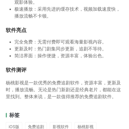
观影体验。
极速播放：采用先进的缓存技术，视频加载速度快，
播放流畅不卡顿。
软件亮点
完全免费：无需付费即可观看海量影视内容。
更新及时：热门剧集同步更新，追剧不等待。
简洁界面：操作便捷，资源丰富，体验出色。
软件测评
杨桃影视是一款优秀的免费追剧软件，资源丰富，更新及
时，播放流畅。无论是热门新剧还是经典老片，都能在这
里找到。整体来说，是一款值得推荐的免费追剧软件。
标签
iOS版
免费追剧
影视软件
杨桃影视