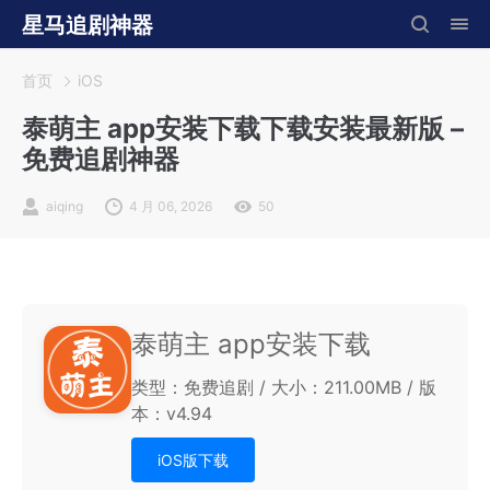
星马追剧神器
首页
iOS
泰萌主 app安装下载下载安装最新版 –
免费追剧神器
aiqing
4 月 06, 2026
50
泰萌主 app安装下载
类型：免费追剧 / 大小：211.00MB / 版
本：v4.94
iOS版下载