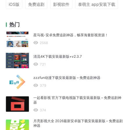
iOS版
免费追剧
影视软件
泰萌主 app安装下载
热门
星马视-安卓免费追剧神器，畅享海量影视资源！
2568
清流4K下载安装最新版+v2.3.7
731
zzzfun动漫下载安装最新版 – 免费追剧神器
379
一起看影视 官方下载电视版下载安装最新版 – 免费追剧神
器
374
月亮影视大全 2026最新安卓版下载安装最新版 – 免费追剧
神器