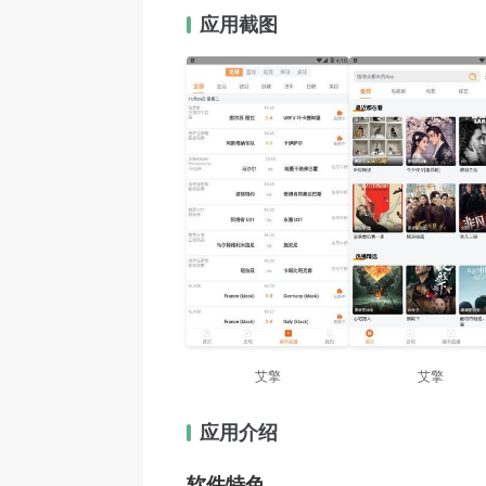
应用截图
艾擎
艾擎
应用介绍
软件特色