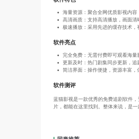
海量资源：聚合全网优质影视内容
高清画质：支持高清播放，画面清
极速播放：采用先进的缓存技术，
软件亮点
完全免费：无需付费即可观看海量
更新及时：热门剧集同步更新，追
简洁界面：操作便捷，资源丰富，
软件测评
蓝猫影视是一款优秀的免费追剧软件，
片，都能在这里找到。整体来说，是一