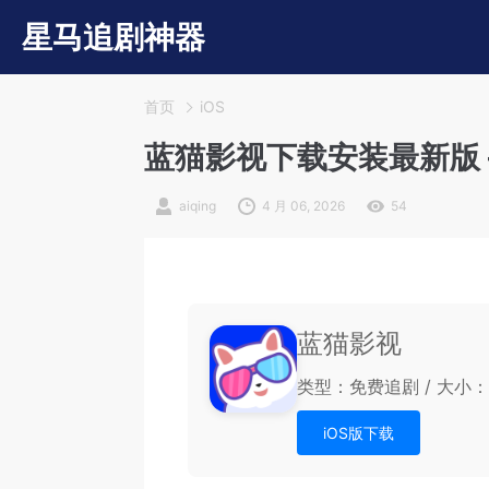
星马追剧神器
首页
iOS
蓝猫影视下载安装最新版 
aiqing
4 月 06, 2026
54
蓝猫影视
类型：免费追剧 / 大小：17
iOS版下载