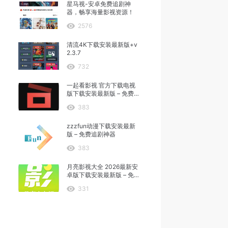
星马视-安卓免费追剧神
器，畅享海量影视资源！
2576
清流4K下载安装最新版+v
2.3.7
732
一起看影视 官方下载电视
版下载安装最新版 – 免费追
剧神器
383
zzzfun动漫下载安装最新
版 – 免费追剧神器
383
月亮影视大全 2026最新安
卓版下载安装最新版 – 免费
追剧神器
331