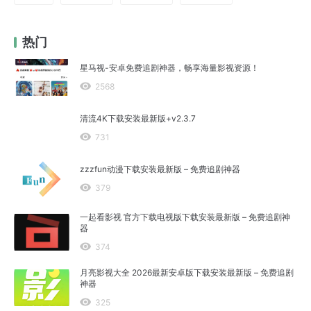
热门
星马视-安卓免费追剧神器，畅享海量影视资源！
2568
清流4K下载安装最新版+v2.3.7
731
zzzfun动漫下载安装最新版 – 免费追剧神器
379
一起看影视 官方下载电视版下载安装最新版 – 免费追剧神
器
374
月亮影视大全 2026最新安卓版下载安装最新版 – 免费追剧
神器
325