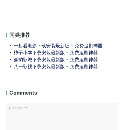
同类推荐
一起看电影下载安装最新版 – 免费追剧神器
柿子小本下载安装最新版 – 免费追剧神器
孤豹影城下载安装最新版 – 免费追剧神器
八一影视下载安装最新版 – 免费追剧神器
Comments