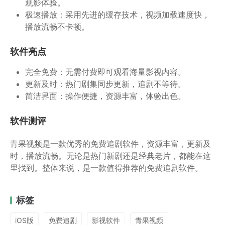
观影体验。
极速播放：采用先进的缓存技术，视频加载速度快，
播放流畅不卡顿。
软件亮点
完全免费：无需付费即可观看海量影视内容。
更新及时：热门剧集同步更新，追剧不等待。
简洁界面：操作便捷，资源丰富，体验出色。
软件测评
青果视频是一款优秀的免费追剧软件，资源丰富，更新及
时，播放流畅。无论是热门新剧还是经典老片，都能在这
里找到。整体来说，是一款值得推荐的免费追剧软件。
标签
iOS版
免费追剧
影视软件
青果视频