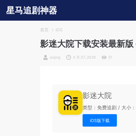
星马追剧神器
首页
iOS
影迷大院下载安装最新版 
aiqing
4 月 07, 2026
51
影迷大院
类型：免费追剧 / 大小：179
iOS版下载