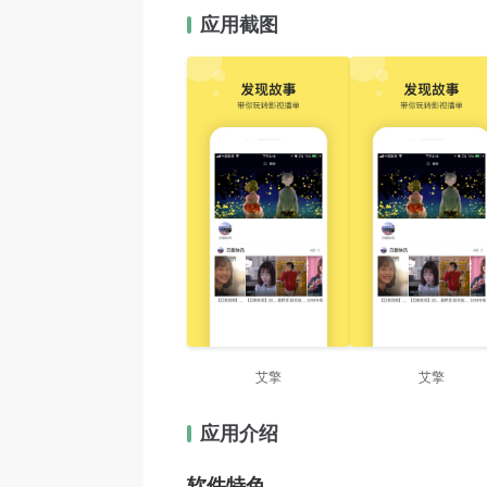
应用截图
艾擎
艾擎
应用介绍
软件特色