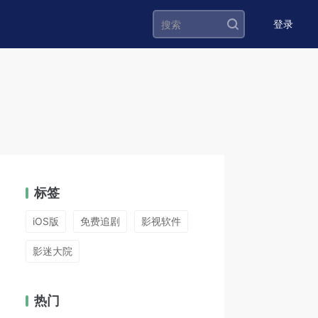
登录
标签
iOS版
免费追剧
影视软件
影迷大院
热门