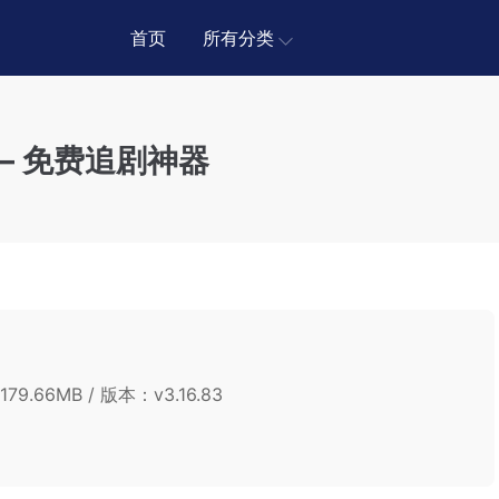
首页
所有分类
– 免费追剧神器
.66MB / 版本：v3.16.83