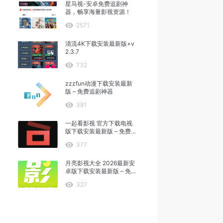
星马视-安卓免费追剧神
器，畅享海量影视资源！
2571
清流4K下载安装最新版+v
2.3.7
732
zzzfun动漫下载安装最新
版 – 免费追剧神器
381
一起看影视 官方下载电视
版下载安装最新版 – 免费追
剧神器
377
月亮影视大全 2026最新安
卓版下载安装最新版 – 免费
追剧神器
327