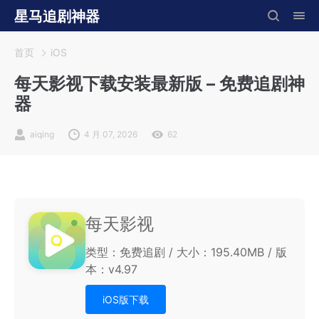
星马追剧神器
首页
iOS
每天影视下载安装最新版 – 免费追剧神
器
aiqing
4 月 07, 2026
62
每天影视
类型：免费追剧 / 大小：195.40MB / 版
本：v4.97
iOS版下载