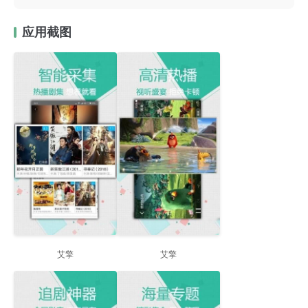
应用截图
艾擎
艾擎