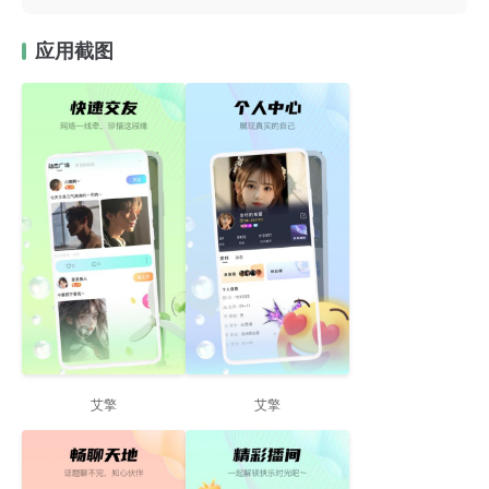
应用截图
艾擎
艾擎