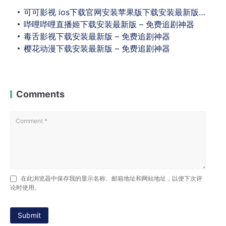
可可影视 ios下载官网安装苹果版下载安装最新版 – 免费追剧神器
哔哩哔哩直播姬下载安装最新版 – 免费追剧神器
毒舌影视下载安装最新版 – 免费追剧神器
樱花动漫下载安装最新版 – 免费追剧神器
Comments
在此浏览器中保存我的显示名称、邮箱地址和网站地址，以便下次评
论时使用。
Submit