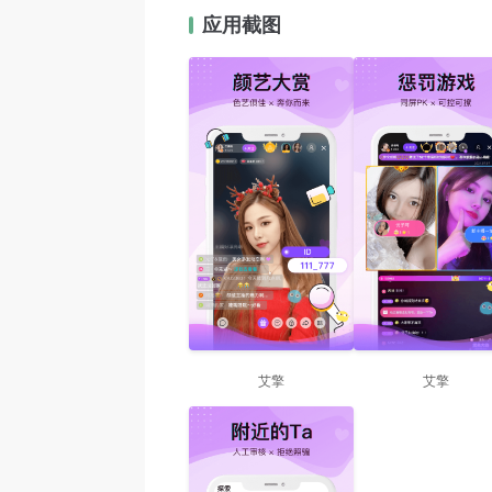
应用截图
艾擎
艾擎