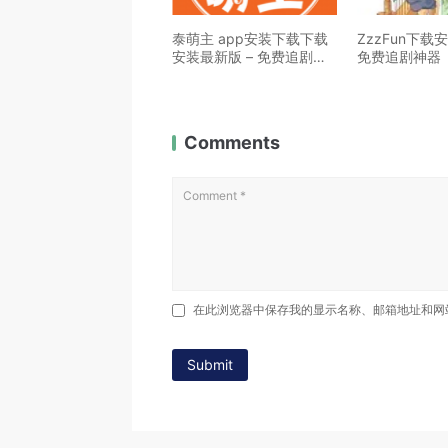
泰萌主 app安装下载下载
ZzzFun下载
安装最新版 – 免费追剧神
免费追剧神器
器
Comments
在此浏览器中保存我的显示名称、邮箱地址和网
Submit