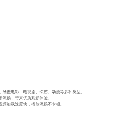
，涵盖电影、电视剧、综艺、动漫等多种类型。
晰流畅，带来优质观影体验。
视频加载速度快，播放流畅不卡顿。