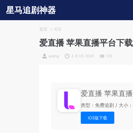
星马追剧神器
首页
iOS
爱直播 苹果直播平台下载
aiqing
4 月 08, 2026
155
爱直播 苹果直
类型：免费追剧 / 大小：339
iOS版下载