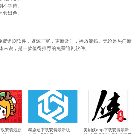
剧不等待。
体验出色。
秀的免费追剧软件，资源丰富，更新及时，播放流畅。无论是热门新
体来说，是一款值得推荐的免费追剧软件。
版下载安装最新
泰剧迷下载安装最新版 –
美剧侠app下载安装最新