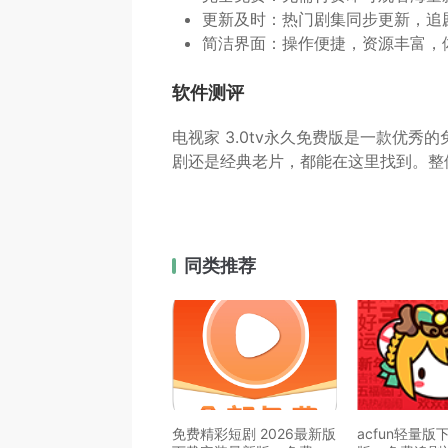
更新及时：热门剧集同步更新，追
简洁界面：操作便捷，资源丰富，
软件测评
电视家 3.0tv永久免费版是一款优
剧还是经典老片，都能在这里找到。整
同类推荐
免费精彩短剧 2026最新版
acfun轻量