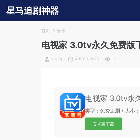
星马追剧神器
首页
安卓
电视家 3.0tv永久免费
aiqing
4 月 08, 2026
161
电视家 3.0tv
类型：免费追剧 / 大小：60
安卓版下载