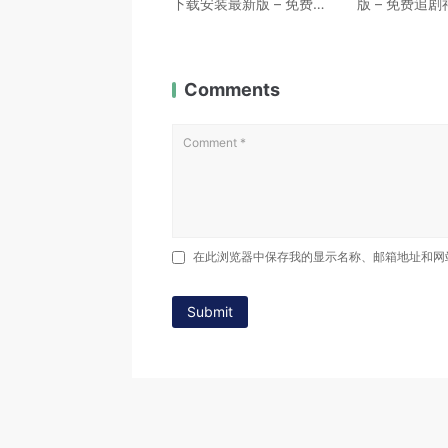
下载安装最新版 – 免费追
版 – 免费追剧
剧神器
Comments
在此浏览器中保存我的显示名称、邮箱地址和网
Submit