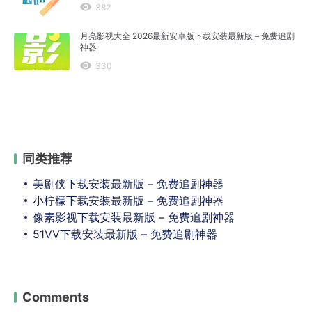
382
月亮影视大全 2026最新安卓版下载安装最新版 – 免费追剧
神器
330
同类推荐
美剧侠下载安装最新版 – 免费追剧神器
小柠檬下载安装最新版 – 免费追剧神器
像素影视下载安装最新版 – 免费追剧神器
51VV下载安装最新版 – 免费追剧神器
Comments