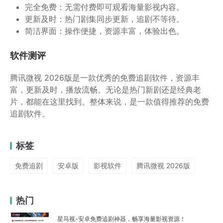
完全免费：无需付费即可观看海量影视内容。
更新及时：热门剧集同步更新，追剧不等待。
简洁界面：操作便捷，资源丰富，体验出色。
软件测评
腾讯微视 2026版是一款优秀的免费追剧软件，资源丰
富，更新及时，播放流畅。无论是热门新剧还是经典老
片，都能在这里找到。整体来说，是一款值得推荐的免费
追剧软件。
标签
免费追剧
安卓版
影视软件
腾讯微视 2026版
热门
星马视-安卓免费追剧神器，畅享海量影视资源！