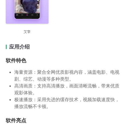
艾擎
应用介绍
软件特色
海量资源：聚合全网优质影视内容，涵盖电影、电视
剧、综艺、动漫等多种类型。
高清画质：支持高清播放，画面清晰流畅，带来优质
观影体验。
极速播放：采用先进的缓存技术，视频加载速度快，
播放流畅不卡顿。
软件亮点