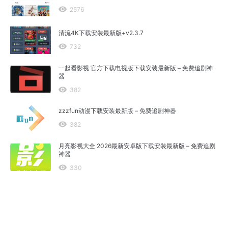
2576
清流4K下载安装最新版+v2.3.7
732
一起看影视 官方下载电视版下载安装最新版 – 免费追剧神
器
382
zzzfun动漫下载安装最新版 – 免费追剧神器
382
月亮影视大全 2026最新安卓版下载安装最新版 – 免费追剧
神器
330