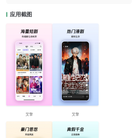
应用截图
艾擎
艾擎