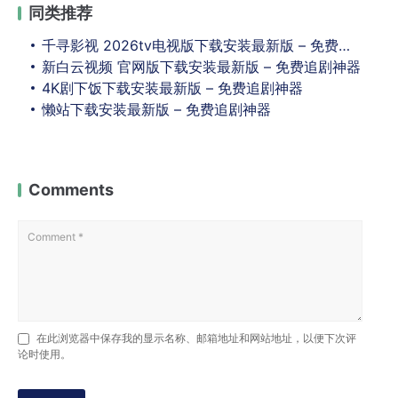
同类推荐
千寻影视 2026tv电视版下载安装最新版 – 免费追剧神器
新白云视频 官网版下载安装最新版 – 免费追剧神器
4K剧下饭下载安装最新版 – 免费追剧神器
懒站下载安装最新版 – 免费追剧神器
Comments
在此浏览器中保存我的显示名称、邮箱地址和网站地址，以便下次评
论时使用。