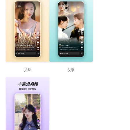
艾擎
艾擎