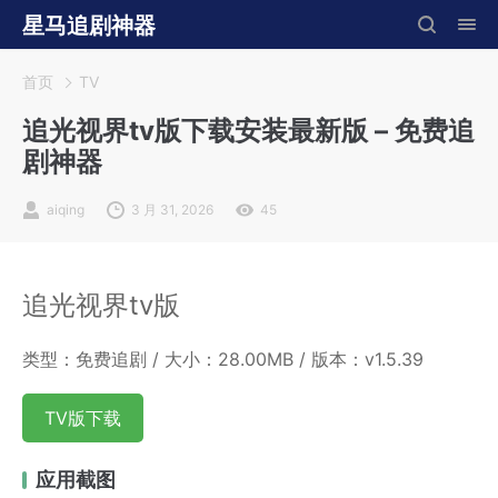
星马追剧神器
首页
TV
追光视界tv版下载安装最新版 – 免费追
剧神器
aiqing
3 月 31, 2026
45
追光视界tv版
类型：免费追剧 / 大小：28.00MB / 版本：v1.5.39
TV版下载
应用截图