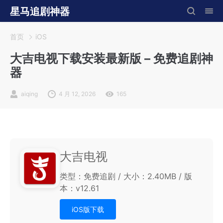
星马追剧神器
首页
iOS
大吉电视下载安装最新版 – 免费追剧神
器
aiqing
4 月 12, 2026
165
大吉电视
类型：免费追剧 / 大小：2.40MB / 版
本：v12.61
iOS版下载