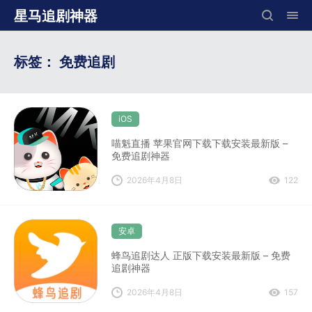
星马追剧神器
标签：
免费追剧
iOS
喵魁直播 苹果官网下载下载安装最新版 –
免费追剧神器
2026年4月8日
122
安卓
蜂鸟追剧达人 正版下载安装最新版 – 免费
追剧神器
2026年4月8日
157