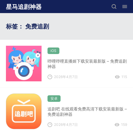
星马追剧神器
标签：
免费追剧
iOS
哔哩哔哩直播姬下载安装最新版 – 免费追剧
神器
2026年4月7日
115
安卓
追剧吧 在线观看免费高清下载安装最新版 –
免费追剧神器
2026年4月7日
159