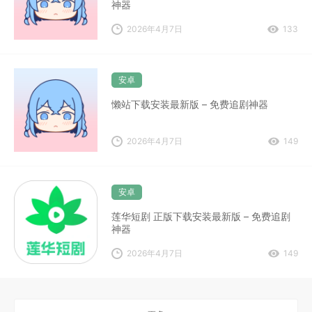
神器
2026年4月7日
133
安卓
懒站下载安装最新版 – 免费追剧神器
2026年4月7日
149
安卓
莲华短剧 正版下载安装最新版 – 免费追剧
神器
2026年4月7日
149