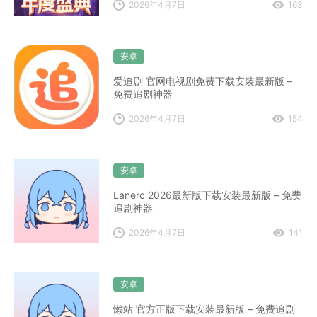
2026年4月7日
163
安卓
爱追剧 官网电视剧免费下载安装最新版 –
免费追剧神器
2026年4月7日
154
安卓
Lanerc 2026最新版下载安装最新版 – 免费
追剧神器
2026年4月7日
141
安卓
懒站 官方正版下载安装最新版 – 免费追剧